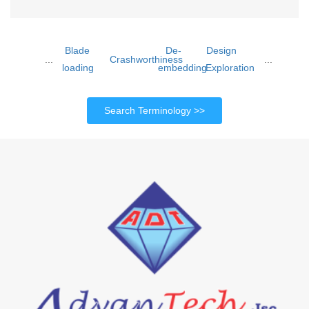
Blade
De-
Design
...
Crashworthiness
...
loading
embedding
Exploration
Search Terminology