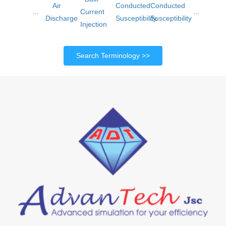
Air
Conducted
Conducted
...
Current
...
Discharge
Susceptibility
Susceptibility
Injection
Search Terminology