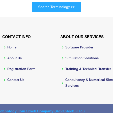
Search Terminology
CONTACT INFO
ABOUT OUR SERVICES
Home
Software Provider
About Us
Simulation Solutions
Registration Form
Training & Technical Transfer
Contact Us
Consultancy & Numerical Simu
Services
chnology Join Stock Company (Advantech, Jsc.)