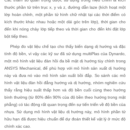
Các tham số quan trọng được sử dụng trong hiệu chỉnh là kích
thước phần tử trên trục x, y và z, đường dẫn laze (kích hoạt một
lớp hoàn chỉnh, một phần tử hình chữ nhật tại các thời điểm có
kích thước khác nhau hoặc một dải góc trên lớp), thời gian cho
đến khi nóng chảy lớp tiếp theo và thời gian cho đến khi đặt lớp
bột tiếp theo.
Phép đo vật liệu chế tạo cho thấy biến dạng dị hướng và đặc
tính độ bền, vì vậy các kỹ sư đã sử dụng multiPlas của Dynardo,
một mô hình vật liệu đàn hồi đa bề mặt dị hướng tùy chỉnh trong
ANSYS Mechanical, để phù hợp với mô hình sản xuất dị hướng
này và đưa nó vào mô hình sản xuất bồi đắp. So sánh các mô
hình vật liệu đàn hồi đẳng hướng và dị hướng, nhóm nghiên cứu
thấy rằng hiệu suất thấp hơn và độ bền cuối cùng theo hướng
bình thường (từ 80% đến 90% của độ bền theo hướng trong mặt
phẳng) có tác động rất quan trọng đến sự tiến triển về độ bền của
nhựa. Sử dụng mô hình vật liệu dị hướng này, mô hình phần tử
hữu hạn đã được hiệu chuẩn để dự đoán thiết kế vật lý ở mức độ
chính xác cao.