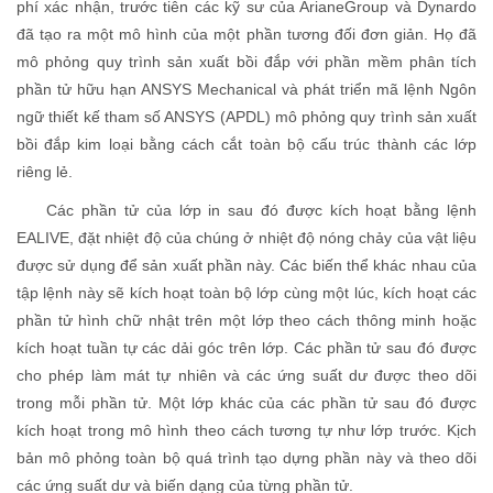
phí xác nhận, trước tiên các kỹ sư của ArianeGroup và Dynardo
đã tạo ra một mô hình của một phần tương đối đơn giản. Họ đã
mô phỏng quy trình sản xuất bồi đắp với phần mềm phân tích
phần tử hữu hạn ANSYS Mechanical và phát triển mã lệnh Ngôn
ngữ thiết kế tham số ANSYS (APDL) mô phỏng quy trình sản xuất
bồi đắp kim loại bằng cách cắt toàn bộ cấu trúc thành các lớp
riêng lẻ.
Các phần tử của lớp in sau đó được kích hoạt bằng lệnh
EALIVE, đặt nhiệt độ của chúng ở nhiệt độ nóng chảy của vật liệu
được sử dụng để sản xuất phần này. Các biến thể khác nhau của
tập lệnh này sẽ kích hoạt toàn bộ lớp cùng một lúc, kích hoạt các
phần tử hình chữ nhật trên một lớp theo cách thông minh hoặc
kích hoạt tuần tự các dải góc trên lớp. Các phần tử sau đó được
cho phép làm mát tự nhiên và các ứng suất dư được theo dõi
trong mỗi phần tử. Một lớp khác của các phần tử sau đó được
kích hoạt trong mô hình theo cách tương tự như lớp trước. Kịch
bản mô phỏng toàn bộ quá trình tạo dựng phần này và theo dõi
các ứng suất dư và biến dạng của từng phần tử.