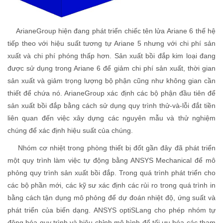
ArianeGroup hiện đang phát triển chiếc tên lửa Ariane 6 thế hệ
tiếp theo với hiệu suất tương tự Ariane 5 nhưng với chi phí sản
xuất và chi phí phóng thấp hơn. Sản xuất bồi đắp kim loại đang
được sử dụng trong Ariane 6 để giảm chi phí sản xuất, thời gian
sản xuất và giảm trọng lượng bộ phận cũng như không gian cần
thiết để chứa nó. ArianeGroup xác định các bộ phận đầu tiên để
sản xuất bồi đắp bằng cách sử dụng quy trình thử-và-lỗi đắt tiền
liên quan đến việc xây dựng các nguyên mẫu và thử nghiệm
chúng để xác định hiệu suất của chúng.
Nhóm cơ nhiệt trong phòng thiết bị đốt gần đây đã phát triển
một quy trình làm việc tự động bằng ANSYS Mechanical để mô
phỏng quy trình sản xuất bồi đắp. Trong quá trình phát triển cho
các bộ phần mới, các kỹ sư xác định các rủi ro trong quá trình in
bằng cách tận dụng mô phỏng để dự đoán nhiệt độ, ứng suất và
phát triển của biến dạng. ANSYS optiSLang cho phép nhóm tự
động hóa quy trình và hiệu chỉnh mô hình để tối ưu hóa các tham