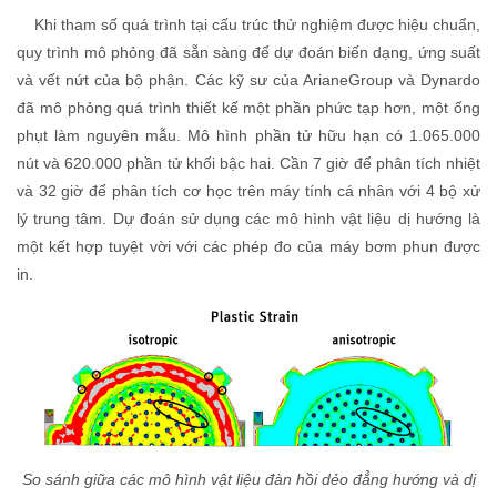
Khi tham số quá trình tại cấu trúc thử nghiệm được hiệu chuẩn,
quy trình mô phỏng đã sẵn sàng để dự đoán biến dạng, ứng suất
và vết nứt của bộ phận. Các kỹ sư của ArianeGroup và Dynardo
đã mô phỏng quá trình thiết kế một phần phức tạp hơn, một ống
phụt làm nguyên mẫu. Mô hình phần tử hữu hạn có 1.065.000
nút và 620.000 phần tử khối bậc hai. Cần 7 giờ để phân tích nhiệt
và 32 giờ để phân tích cơ học trên máy tính cá nhân với 4 bộ xử
lý trung tâm. Dự đoán sử dụng các mô hình vật liệu dị hướng là
một kết hợp tuyệt vời với các phép đo của máy bơm phun được
in.
So sánh giữa các mô hình vật liệu đàn hồi dẻo đẳng hướng và dị