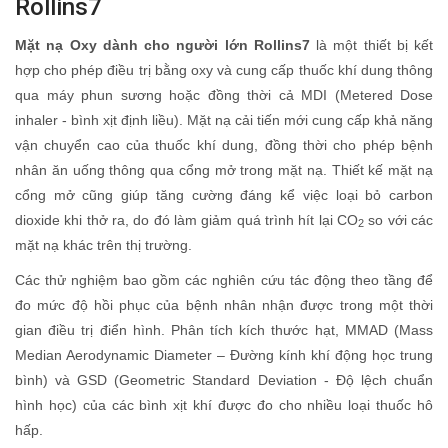
Rollins7
Mặt nạ Oxy dành cho người lớn Rollins7
là một thiết bị kết
hợp cho phép điều trị bằng oxy và cung cấp thuốc khí dung thông
qua máy phun sương hoặc đồng thời cả MDI (Metered Dose
inhaler - bình xịt định liều). Mặt nạ cải tiến mới cung cấp khả năng
vận chuyển cao của thuốc khí dung, đồng thời cho phép bệnh
nhân ăn uống thông qua cổng mở trong mặt nạ. Thiết kế mặt nạ
cổng mở cũng giúp tăng cường đáng kể việc loại bỏ carbon
dioxide khi thở ra, do đó làm giảm quá trình hít lại CO
so với các
2
mặt nạ khác trên thị trường.
Các thử nghiệm bao gồm các nghiên cứu tác động theo tầng để
đo mức độ hồi phục của bệnh nhân nhận được trong một thời
gian điều trị điển hình. Phân tích kích thước hạt, MMAD (Mass
Median Aerodynamic Diameter – Đường kính khí động học trung
bình) và GSD (Geometric Standard Deviation - Độ lệch chuẩn
hình học) của các bình xịt khí được đo cho nhiều loại thuốc hô
hấp.