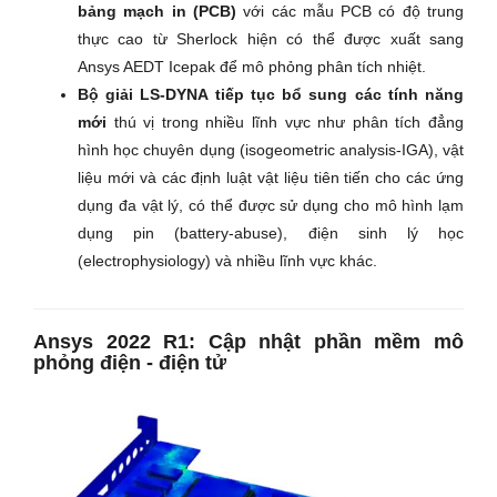
bảng mạch in (PCB)
với các mẫu PCB có độ trung
thực cao từ Sherlock hiện có thể được xuất sang
Ansys AEDT Icepak để mô phỏng phân tích nhiệt.
Bộ giải LS-DYNA tiếp tục bổ sung các tính năng
mới
thú vị trong nhiều lĩnh vực như phân tích đẳng
hình học chuyên dụng (isogeometric analysis-IGA), vật
liệu mới và các định luật vật liệu tiên tiến cho các ứng
dụng đa vật lý, có thể được sử dụng cho mô hình lạm
dụng pin (battery-abuse), điện sinh lý học
(electrophysiology) và nhiều lĩnh vực khác.
Ansys 2022 R1: Cập nhật phần mềm mô
phỏng điện - điện tử