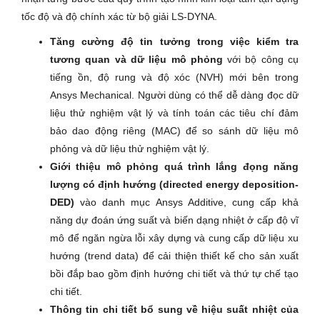
tốc độ và độ chính xác từ bộ giải LS-DYNA.
Tăng cường độ tin tưởng trong việc kiểm tra
tương quan và dữ liệu mô phỏng
với bộ công cụ
tiếng ồn, độ rung và độ xóc (NVH) mới bên trong
Ansys Mechanical. Người dùng có thể dễ dàng đọc dữ
liệu thử nghiệm vật lý và tính toán các tiêu chí đảm
bảo dao động riêng (MAC) để so sánh dữ liệu mô
phỏng và dữ liệu thử nghiệm vật lý.
Giới thiệu mô phỏng quá trình lắng đọng năng
lượng có định hướng (directed energy deposition-
DED)
vào danh mục Ansys Additive, cung cấp khả
năng dự đoán ứng suất và biến dạng nhiệt ở cấp độ vĩ
mô để ngăn ngừa lỗi xây dựng và cung cấp dữ liệu xu
hướng (trend data) để cải thiện thiết kế cho sản xuất
bồi đắp bao gồm định hướng chi tiết và thứ tự chế tạo
chi tiết.
Thông tin chi tiết bổ sung về hiệu suất nhiệt của