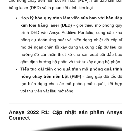
cho nóng chảy trên nền bột kim loại (PBF), hàn đắp kim loại
bằng laser (DED) và in phun kết dính kim loại.
Hợp lý hóa quy trình làm việc của bạn với hàn đắp
kim loại bằng laser (DED)
- giới thiệu mô phỏng quy
trình DED vào Ansys Additive Portfolio, cung cấp khả
năng dự đoán ứng suất và biến dạng nhiệt độ cấp vĩ
mô để ngăn chặn lỗi xây dựng và cung cấp dữ liệu xu
hướng để cải thiện thiết kế cho sản xuất bồi đắp bao
gồm định hướng bộ phận và thứ tự xây dựng bộ phận.
Tiếp tục cải tiến cho quá trình mô phỏng quá trình
nóng chảy trên nền bột (PBF)
- tăng gấp đôi tốc độ
tạo biến dạng cho các mô phỏng mẫu quét, kết hợp
với thư viện vật liệu mở rộng.
Ansys 2022 R1: Cập nhật sản phẩm Ansys
Connect