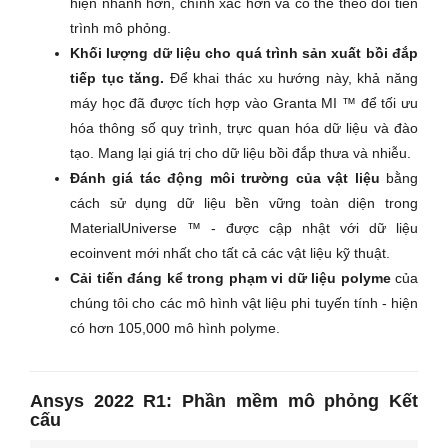
hiện nhanh hơn, chính xác hơn và có thể theo dõi tiến
trình mô phỏng.
Khối lượng dữ liệu cho quá trình sản xuất bồi đắp
tiếp tục tăng.
Để khai thác xu hướng này, khả năng
máy học đã được tích hợp vào Granta MI ™ để tối ưu
hóa thông số quy trình, trực quan hóa dữ liệu và đào
tạo. Mang lại giá trị cho dữ liệu bồi đắp thưa và nhiễu.
Đánh giá tác động môi trường của vật liệu
bằng
cách sử dụng dữ liệu bền vững toàn diện trong
MaterialUniverse ™ - được cập nhật với dữ liệu
ecoinvent mới nhất cho tất cả các vật liệu kỹ thuật.
Cải tiến đáng kể trong phạm vi dữ liệu polyme
của
chúng tôi cho các mô hình vật liệu phi tuyến tính - hiện
có hơn 105,000 mô hình polyme.
Ansys 2022 R1:
Phần mềm mô phỏng Kết
cấu