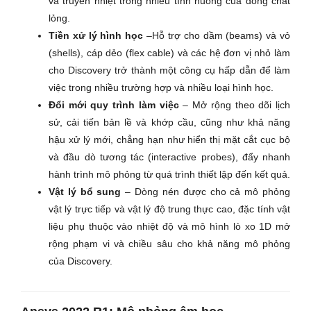
và truyền nhiệt trong nhiều tình huống của dòng chất
lỏng
.
Tiền xử lý hình học
–Hỗ trợ cho dầm (beams) và vỏ
(shells), cáp dẻo (flex cable) và các hệ đơn vị nhỏ làm
cho Discovery trở thành một công cụ hấp dẫn để làm
việc trong nhiều trường hợp và nhiều loại hình học.
Đổi mới quy trình làm việc
– Mở rộng theo dõi lịch
sử, cải tiến bản lề và khớp cầu, cũng như khả năng
hậu xử lý mới, chẳng hạn như hiển thị mặt cắt cục bộ
và đầu dò tương tác (interactive probes), đẩy nhanh
hành trình mô phỏng từ quá trình thiết lập đến kết quả.
Vật lý bổ sung
– Dòng nén được cho cả mô phỏng
vật lý trực tiếp và vật lý độ trung thực cao, đặc tính vật
liệu phụ thuộc vào nhiệt độ và mô hình lò xo 1D mở
rộng phạm vi và chiều sâu cho khả năng mô phỏng
của Discovery.