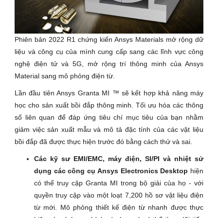
Phiên bản 2022 R1 chứng kiến Ansys Materials mở rộng dữ
liệu và công cụ của mình cung cấp sang các lĩnh vực công
nghệ điện tử và 5G, mở rộng trí thông minh của Ansys
Material sang mô phỏng điện từ.
Lần đầu tiên Ansys Granta MI ™ sẽ kết hợp khả năng máy
học cho sản xuất bồi đắp thông minh. Tối ưu hóa các thông
số liên quan để đáp ứng tiêu chí mục tiêu của bạn nhằm
giảm việc sản xuất mẫu và mô tả đặc tính của các vật liệu
bồi đắp đã được thực hiện trước đó bằng cách thử và sai.
Các kỹ sư EMI/EMC, máy điện, SI/PI và nhiệt sử
dụng các công cụ Ansys Electronics Desktop
hiện
có thể truy cập Granta MI trong bộ giải của họ - với
quyền truy cập vào một loạt 7,200 hồ sơ vật liệu điện
từ mới. Mô phỏng thiết kế điện từ nhanh được thực