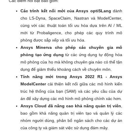
Các điểm nổi bật bao gồm:
Các trình kết nối mới của Ansys optiSLang
dành
cho LS-Dyna, SpaceClaim, Nastran và ModelCenter,
cùng với các thuật toán tối ưu hóa dựa trên AI / ML
mới từ Probaligence, cho phép các quy trình mô
phỏng được sắp xếp và tối ưu hóa.
Ansys Minerva cho phép các chuyên gia mô
phỏng tạo ứng dụng
từ các ứng dụng tự động hóa
mô phỏng của họ mà không chuyên gia nào có thể tận
dụng để giảm thiểu khoảng cách về chuyên môn.
Tính năng mới trong Ansys 2022 R1 - Ansys
ModelCenter
cải thiện kết nối giữa các mô hình kiến
trúc hệ thống của bạn (SAM) và các yêu cầu của dự
án để xây dựng các mô hình mô phỏng chính xác hơn.
Ansys Cloud đã nâng cao khả năng quản trị viên
,
bao gồm khả năng quản trị viên tạo và quản lý các
nhóm người dùng, phân bổ ngân sách cho các dự án
của công ty và giám sát việc sử dụng đám mây.