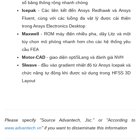
số băng thông rộng nhanh chóng
Icepak
- Các liên kết đến Ansys Redhawk và Ansys
Fluent, cùng với các luồng đa vật lý được cải thiện
trong Ansys Electronics Desktop
Maxwell
- ROM máy điện nhiều pha, dây Litz và một
tùy chọn mô phỏng nhanh hơn cho các hệ thống yêu
cầu FEA
Motor-CAD
- giao diện optiSLang và đánh giá NVH
SIwave
- đầu vào gradient nhiệt độ từ Ansys Icepak và
chức năng tự động khi được sử dụng trong HFSS 3D
Layout
Please specify "Source Advantech, Jsc." or "According to
www.advantech.vn
" if you want to disseminate this information